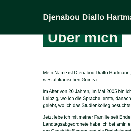
Djenabou
Diallo Hart
Über mich
Zum Inhalt
Diallo Hartmann
Über mich
Mein Name ist Djenabou Diallo Hartmann,
westafrikanischen Guinea.
Im Alter von 20 Jahren, im Mai 2005 bin i
Leipzig, wo ich die Sprache lernte, danach
gelebt, wo ich das Studienkolleg besuchte
Jetzt lebe ich mit meiner Familie seit End
Landtagsabgeordnete habe ich bei amfn e.V