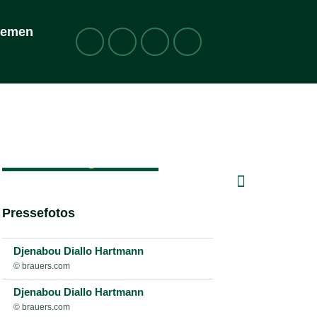
hemen
Kontakt
Djenabou Diallo Hartmann bei fac
Djenabou Diallo Hartmann bei
Djenabou Diallo Hartm
Biografie &
Zuständigkeiten
Pressefotos
Djenabou Diallo Hartmann
© brauers.com
Djenabou Diallo Hartmann
© brauers.com