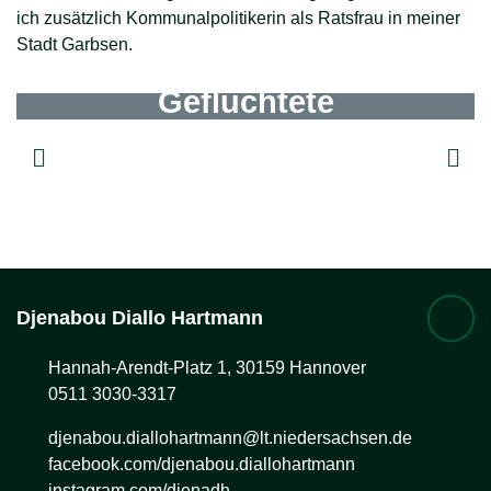
ich zusätzlich Kommunalpolitikerin als Ratsfrau in meiner
Stadt Garbsen.
Geflüchtete
Djenabou
Diallo Hartmann
Hannah-Arendt-Platz 1, 30159 Hannover
0511 3030-3317
djenabou.diallohartmann@lt.niedersachsen.de
facebook.com/djenabou.diallohartmann
instagram.com/djenadh