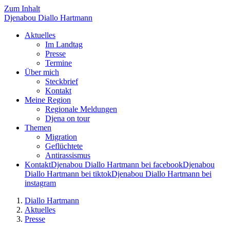
Zum Inhalt
Djenabou
Diallo Hartmann
Aktuelles
Im Landtag
Presse
Termine
Über mich
Steckbrief
Kontakt
Meine Region
Regionale Meldungen
Djena on tour
Themen
Migration
Geflüchtete
Antirassismus
Kontakt
Djenabou Diallo Hartmann bei facebook
Djenabou
Diallo Hartmann bei tiktok
Djenabou Diallo Hartmann bei
instagram
Diallo Hartmann
Aktuelles
Presse