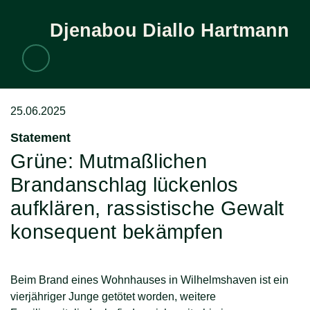
Djenabou
Diallo Hartmann
Zum Inhalt
Diallo Hartmann
Aktuelles
Presse
25.06.2025
Statement
:
Grüne: Mutmaßlichen
Brandanschlag lückenlos
aufklären, rassistische Gewalt
konsequent bekämpfen
Beim Brand eines Wohnhauses in Wilhelmshaven ist ein
vierjähriger Junge getötet worden, weitere